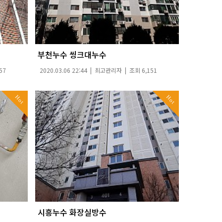
부천누수 씽크대누수
57
2020.03.06 22:44 |
최고관리자
| 조회 6,151
Hot
Hot
시흥누수 화장실방수