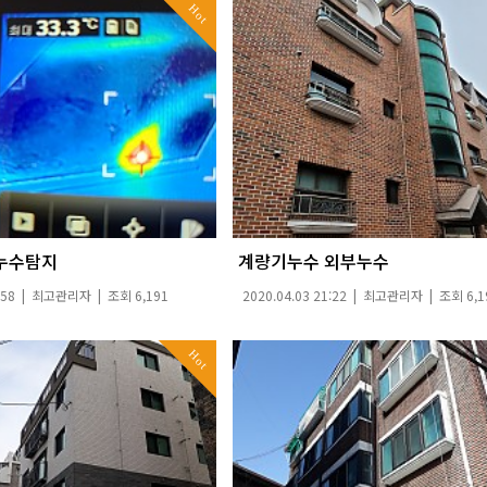
Hot
누수탐지
계량기누수 외부누수
:58 |
최고관리자
| 조회 6,191
2020.04.03 21:22 |
최고관리자
| 조회 6,1
Hot