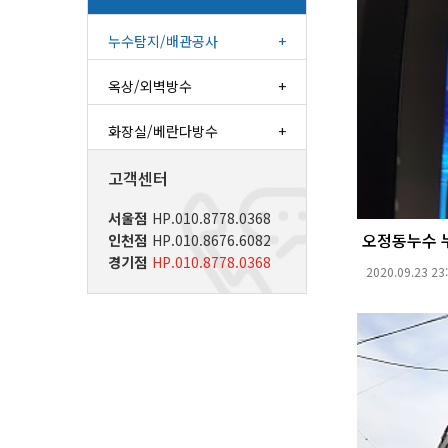
누수탐지/배관공사
+
옥상/외벽방수
+
화장실/베란다방수
+
고객센터
서울점
HP.010.8778.0368
오정동누수 
인천점
HP.010.8676.6082
경기점
HP.010.8778.0368
2020.09.23 23