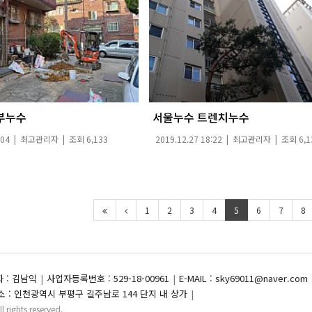
부누수
서울누수 트렌치누수
:04 |
최고관리자
| 조회 6,133
2019.12.27 18:22 |
최고관리자
| 조회 6,1
1
2
3
4
5
6
7
8
 : 김남익
사업자등록번호 : 529-18-00961
E-MAIL : sky69011@naver.com
소 : 인천광역시 부평구 길주남로 144 단지 내 상가
ll rights reserved.