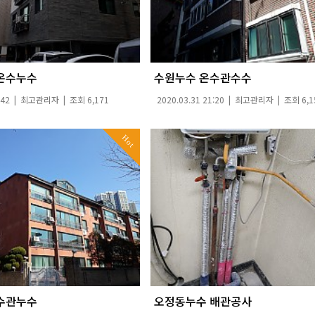
온수누수
수원누수 온수관수수
:42 |
최고관리자
| 조회 6,171
2020.03.31 21:20 |
최고관리자
| 조회 6,1
Hot
수관누수
오정동누수 배관공사