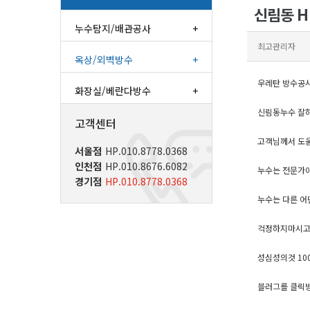
신림동 H
누수탐지/배관공사
+
최고관리자
옥상/외벽방수
+
우레탄 방수공
화장실/베란다방수
+
신림동누수 잘
고객센터
고객님께서 도
서울점
HP.010.8778.0368
인천점
HP.010.8676.6082
누수는 전문가아
경기점
HP.010.8778.0368
누수는 다른 어
걱정하지마시고
성심성의것 10
블러그를 클릭방