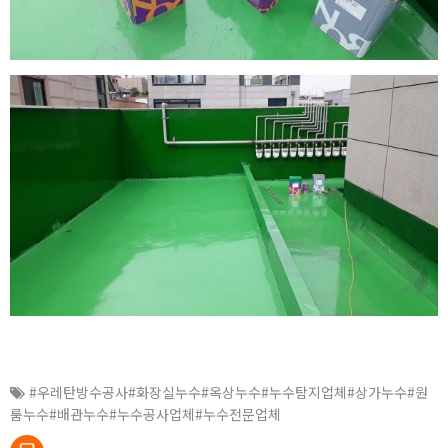
#우레탄방수공사#화장실누수#옥상누수#누수탐지업체#상가누수#원
룸누수#배관누수#누수공사업체#누수전문업체